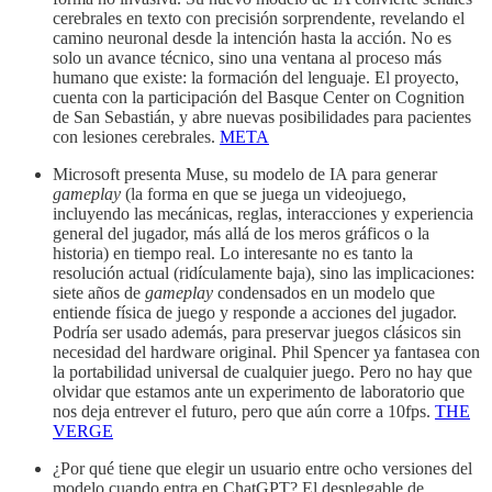
cerebrales en texto con precisión sorprendente, revelando el
camino neuronal desde la intención hasta la acción. No es
solo un avance técnico, sino una ventana al proceso más
humano que existe: la formación del lenguaje. El proyecto,
cuenta con la participación del Basque Center on Cognition
de San Sebastián, y abre nuevas posibilidades para pacientes
con lesiones cerebrales.
META
Microsoft presenta Muse, su modelo de IA para generar
gameplay
(la forma en que se juega un videojuego,
incluyendo las mecánicas, reglas, interacciones y experiencia
general del jugador, más allá de los meros gráficos o la
historia) en tiempo real. Lo interesante no es tanto la
resolución actual (ridículamente baja), sino las implicaciones:
siete años de
gameplay
condensados en un modelo que
entiende física de juego y responde a acciones del jugador.
Podría ser usado además, para preservar juegos clásicos sin
necesidad del hardware original. Phil Spencer ya fantasea con
la portabilidad universal de cualquier juego. Pero no hay que
olvidar que estamos ante un experimento de laboratorio que
nos deja entrever el futuro, pero que aún corre a 10fps.
THE
VERGE
¿Por qué tiene que elegir un usuario entre ocho versiones del
modelo cuando entra en ChatGPT? El desplegable de