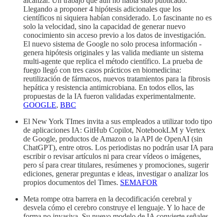
alcanzar. Un trabajo que aún no había sido publicado.
Llegando a proponer 4 hipótesis adicionales que los
científicos ni siquiera habían considerado. Lo fascinante no es
solo la velocidad, sino la capacidad de generar nuevo
conocimiento sin acceso previo a los datos de investigación.
El nuevo sistema de Google no solo procesa información -
genera hipótesis originales y las valida mediante un sistema
multi-agente que replica el método científico. La prueba de
fuego llegó con tres casos prácticos en biomedicina:
reutilización de fármacos, nuevos tratamientos para la fibrosis
hepática y resistencia antimicrobiana. En todos ellos, las
propuestas de la IA fueron validadas experimentalmente.
GOOGLE
,
BBC
El New York TImes invita a sus empleados a utilizar todo tipo
de aplicaciones IA: GitHub Copilot, NotebookLM y Vertex
de Google, productos de Amazon o la API de OpenAI (sin
ChatGPT), entre otros. Los periodistas no podrán usar IA para
escribir o revisar artículos ni para crear vídeos o imágenes,
pero sí para crear titulares, resúmenes y promociones, sugerir
ediciones, generar preguntas e ideas, investigar o analizar los
propios documentos del Times.
SEMAFOR
Meta rompe otra barrera en la decodificación cerebral y
desvela cómo el cerebro construye el lenguaje. Y lo hace de
forma no invasiva. Su nuevo modelo de IA convierte señales