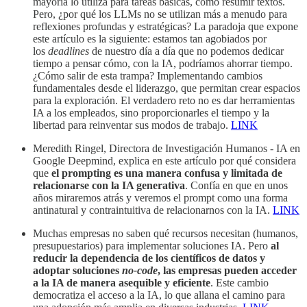
mayoría lo utiliza para tareas básicas, como resumir textos.
Pero, ¿por qué los LLMs no se utilizan más a menudo para
reflexiones profundas y estratégicas? La paradoja que expone
este artículo es la siguiente: estamos tan agobiados por
los
deadlines
de nuestro día a día que no podemos dedicar
tiempo a pensar cómo, con la IA, podríamos ahorrar tiempo.
¿Cómo salir de esta trampa? Implementando cambios
fundamentales desde el liderazgo, que permitan crear espacios
para la exploración. El verdadero reto no es dar herramientas
IA a los empleados, sino proporcionarles el tiempo y la
libertad para reinventar sus modos de trabajo.
LINK
Meredith Ringel, Directora de Investigación Humanos - IA en
Google Deepmind, explica en este artículo por qué considera
que
el prompting es una manera confusa y limitada de
relacionarse con la IA generativa
. Confía en que en unos
años miraremos atrás y veremos el prompt como una forma
antinatural y contraintuitiva de relacionarnos con la IA.
LINK
Muchas empresas no saben qué recursos necesitan (humanos,
presupuestarios) para implementar soluciones IA. Pero
al
reducir la dependencia de los científicos de datos y
adoptar soluciones
no-code
, las empresas pueden acceder
a la IA de manera asequible y eficiente
. Este cambio
democratiza el acceso a la IA, lo que allana el camino para