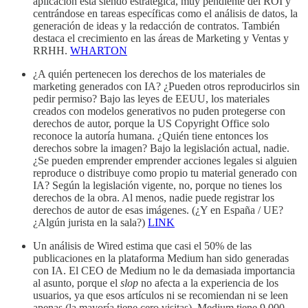
aplicación está siendo estratégica, muy pendiente del ROI y
centrándose en tareas específicas como el análisis de datos, la
generación de ideas y la redacción de contratos. También
destaca el crecimiento en las áreas de Marketing y Ventas y
RRHH.
WHARTON
¿A quién pertenecen los derechos de los materiales de
marketing generados con IA? ¿Pueden otros reproducirlos sin
pedir permiso? Bajo las leyes de EEUU, los materiales
creados con modelos generativos no puden protegerse con
derechos de autor, porque la US Copyright Office solo
reconoce la autoría humana. ¿Quién tiene entonces los
derechos sobre la imagen? Bajo la legislación actual, nadie.
¿Se pueden emprender emprender acciones legales si alguien
reproduce o distribuye como propio tu material generado con
IA? Según la legislación vigente, no, porque no tienes los
derechos de la obra. Al menos, nadie puede registrar los
derechos de autor de esas imágenes. (¿Y en España / UE?
¿Algún jurista en la sala?)
LINK
Un análisis de Wired estima que casi el 50% de las
publicaciones en la plataforma Medium han sido generadas
con IA. El CEO de Medium no le da demasiada importancia
al asunto, porque el
slop
no afecta a la experiencia de los
usuarios, ya que esos artículos ni se recomiendan ni se leen
apenas (la mayoría tiene cero visitas). Medium tiene 9.000