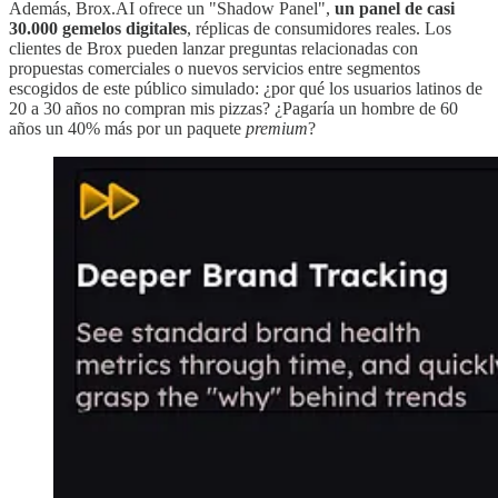
Además, Brox.AI ofrece un "Shadow Panel",
un panel de casi
30.000 gemelos digitales
, réplicas de consumidores reales. Los
clientes de Brox pueden lanzar preguntas relacionadas con
propuestas comerciales o nuevos servicios entre segmentos
escogidos de este público simulado: ¿por qué los usuarios latinos de
20 a 30 años no compran mis pizzas? ¿Pagaría un hombre de 60
años un 40% más por un paquete
premium
?