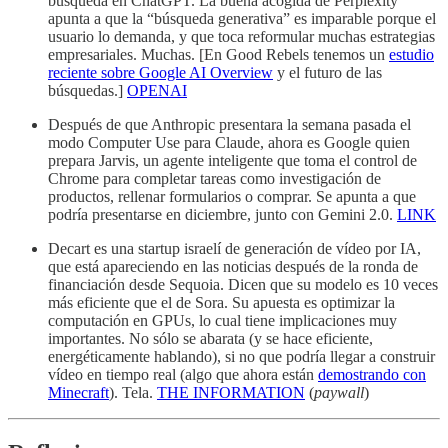
búsqueda en ChatGPT. La buena acogida de Perplexity
apunta a que la “búsqueda generativa” es imparable porque el
usuario lo demanda, y que toca reformular muchas estrategias
empresariales. Muchas. [En Good Rebels tenemos un
estudio
reciente sobre Google AI Overview
y el futuro de las
búsquedas.]
OPENAI
Después de que Anthropic presentara la semana pasada el
modo Computer Use para Claude, ahora es Google quien
prepara Jarvis, un agente inteligente que toma el control de
Chrome para completar tareas como investigación de
productos, rellenar formularios o comprar. Se apunta a que
podría presentarse en diciembre, junto con Gemini 2.0.
LINK
Decart es una startup israelí de generación de vídeo por IA,
que está apareciendo en las noticias después de la ronda de
financiación desde Sequoia. Dicen que su modelo es 10 veces
más eficiente que el de Sora. Su apuesta es optimizar la
computación en GPUs, lo cual tiene implicaciones muy
importantes. No sólo se abarata (y se hace eficiente,
energéticamente hablando), si no que podría llegar a construir
vídeo en tiempo real (algo que ahora están
demostrando con
Minecraft
). Tela.
THE INFORMATION
(
paywall
)