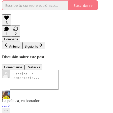
Suscribirse
3
1
2
Compartir
Anterior
Siguiente
Discusión sobre este post
Comentarios
Restacks
La política, en borrador
Jul 5