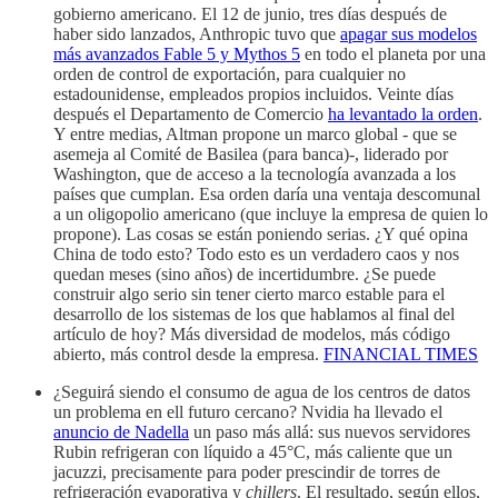
gobierno americano. El 12 de junio, tres días después de
haber sido lanzados, Anthropic tuvo que
apagar sus modelos
más avanzados Fable 5 y Mythos 5
en todo el planeta por una
orden de control de exportación, para cualquier no
estadounidense, empleados propios incluidos. Veinte días
después el Departamento de Comercio
ha levantado la orden
.
Y entre medias, Altman propone un marco global - que se
asemeja al Comité de Basilea (para banca)-, liderado por
Washington, que de acceso a la tecnología avanzada a los
países que cumplan. Esa orden daría una ventaja descomunal
a un oligopolio americano (que incluye la empresa de quien lo
propone). Las cosas se están poniendo serias. ¿Y qué opina
China de todo esto? Todo esto es un verdadero caos y nos
quedan meses (sino años) de incertidumbre. ¿Se puede
construir algo serio sin tener cierto marco estable para el
desarrollo de los sistemas de los que hablamos al final del
artículo de hoy? Más diversidad de modelos, más código
abierto, más control desde la empresa.
FINANCIAL TIMES
¿Seguirá siendo el consumo de agua de los centros de datos
un problema en ell futuro cercano? Nvidia ha llevado el
anuncio de Nadella
un paso más allá: sus nuevos servidores
Rubin refrigeran con líquido a 45°C, más caliente que un
jacuzzi, precisamente para poder prescindir de torres de
refrigeración evaporativa y
chillers
. El resultado, según ellos,