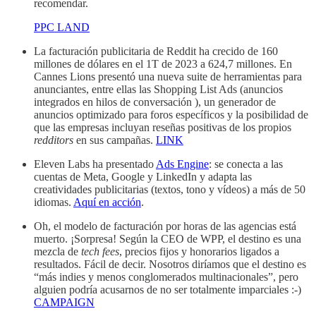
recomendar.
PPC LAND
La facturación publicitaria de Reddit ha crecido de 160
millones de dólares en el 1T de 2023 a 624,7 millones. En
Cannes Lions presentó una nueva suite de herramientas para
anunciantes, entre ellas las Shopping List Ads (anuncios
integrados en hilos de conversación ), un generador de
anuncios optimizado para foros específicos y la posibilidad de
que las empresas incluyan reseñas positivas de los propios
redditors
en sus campañas.
LINK
Eleven Labs ha presentado
Ads Engine
: se conecta a las
cuentas de Meta, Google y LinkedIn y adapta las
creatividades publicitarias (textos, tono y vídeos) a más de 50
idiomas.
Aquí en acción
.
Oh, el modelo de facturación por horas de las agencias está
muerto. ¡Sorpresa! Según la CEO de WPP, el destino es una
mezcla de
tech fees
, precios fijos y honorarios ligados a
resultados. Fácil de decir. Nosotros diríamos que el destino es
“más indies y menos conglomerados multinacionales”, pero
alguien podría acusarnos de no ser totalmente imparciales :-)
CAMPAIGN