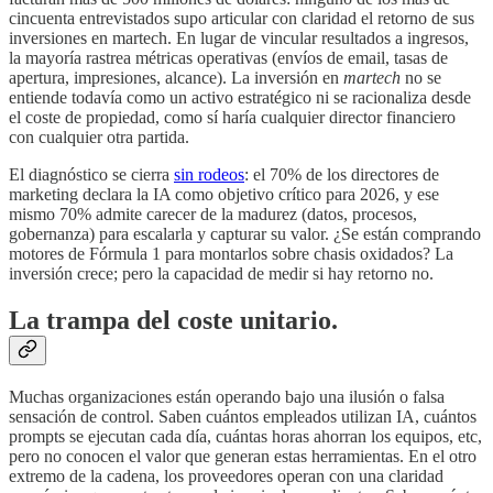
cincuenta entrevistados supo articular con claridad el retorno de sus
inversiones en martech. En lugar de vincular resultados a ingresos,
la mayoría rastrea métricas operativas (envíos de email, tasas de
apertura, impresiones, alcance). La inversión en
martech
no se
entiende todavía como un activo estratégico ni se racionaliza desde
el coste de propiedad, como sí haría cualquier director financiero
con cualquier otra partida.
El diagnóstico se cierra
sin rodeos
: el 70% de los directores de
marketing declara la IA como objetivo crítico para 2026, y ese
mismo 70% admite carecer de la madurez (datos, procesos,
gobernanza) para escalarla y capturar su valor. ¿Se están comprando
motores de Fórmula 1 para montarlos sobre chasis oxidados? La
inversión crece; pero la capacidad de medir si hay retorno no.
La trampa del coste unitario.
Muchas organizaciones están operando bajo una ilusión o falsa
sensación de control. Saben cuántos empleados utilizan IA, cuántos
prompts se ejecutan cada día, cuántas horas ahorran los equipos, etc,
pero no conocen el valor que generan estas herramientas. En el otro
extremo de la cadena, los proveedores operan con una claridad