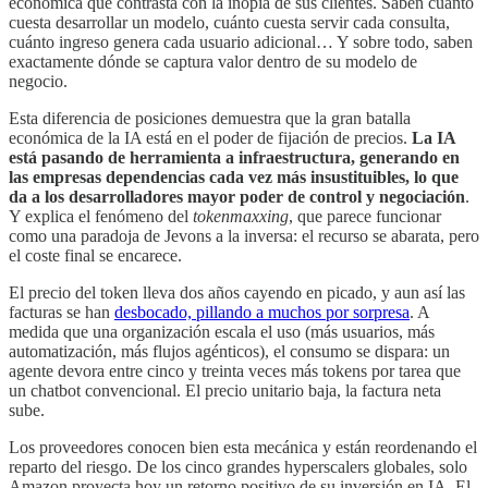
económica que contrasta con la inopia de sus clientes. Saben cuánto
cuesta desarrollar un modelo, cuánto cuesta servir cada consulta,
cuánto ingreso genera cada usuario adicional… Y sobre todo, saben
exactamente dónde se captura valor dentro de su modelo de
negocio.
Esta diferencia de posiciones demuestra que la gran batalla
económica de la IA está en el poder de fijación de precios.
La IA
está pasando de herramienta a infraestructura, generando en
las empresas dependencias cada vez más insustituibles, lo que
da a los desarrolladores mayor poder de control y negociación
.
Y explica el fenómeno del
tokenmaxxing
, que parece funcionar
como una paradoja de Jevons a la inversa: el recurso se abarata, pero
el coste final se encarece.
El precio del token lleva dos años cayendo en picado, y aun así las
facturas se han
desbocado, pillando a muchos por sorpresa
. A
medida que una organización escala el uso (más usuarios, más
automatización, más flujos agénticos), el consumo se dispara: un
agente devora entre cinco y treinta veces más tokens por tarea que
un chatbot convencional. El precio unitario baja, la factura neta
sube.
Los proveedores conocen bien esta mecánica y están reordenando el
reparto del riesgo. De los cinco grandes hyperscalers globales, solo
Amazon proyecta hoy un retorno positivo de su inversión en IA. El