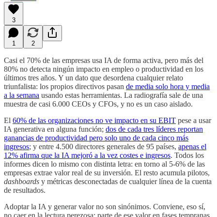
3
1
2
Casi el 70% de las empresas usa IA de forma activa, pero más del
80% no detecta ningún impacto en empleo o productividad en los
últimos tres años. Y un dato que desordena cualquier relato
triunfalista: los propios directivos pasan
de media solo hora y media
a la semana
usando estas herramientas. La radiografía sale de una
muestra de casi 6.000 CEOs y CFOs, y no es un caso aislado.
El
60% de las organizaciones no ve impacto en su EBIT
pese a usar
IA generativa en alguna función;
dos de cada tres líderes reportan
ganancias de productividad pero solo uno de cada cinco más
ingresos
; y entre 4.500 directores generales de 95 países,
apenas el
12% afirma que la IA mejoró a la vez costes e ingresos
. Todos los
informes dicen lo mismo con distinta letra: en torno al 5-6% de las
empresas extrae valor real de su inversión. El resto acumula pilotos,
dashboards
y métricas desconectadas de cualquier línea de la cuenta
de resultados.
Adoptar la IA y generar valor no son sinónimos. Conviene, eso sí,
no caer en la lectura perezosa: parte de ese valor en fases tempranas