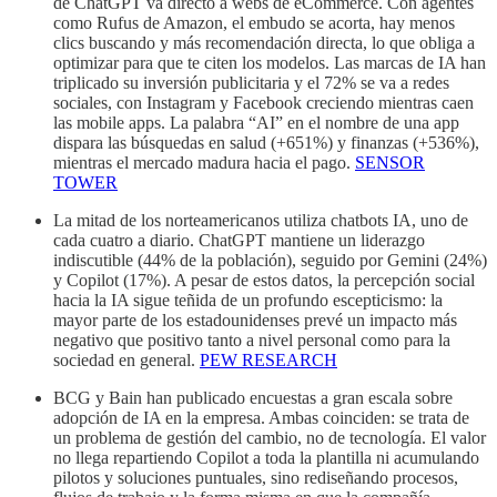
de ChatGPT va directo a webs de eCommerce. Con agentes
como Rufus de Amazon, el embudo se acorta, hay menos
clics buscando y más recomendación directa, lo que obliga a
optimizar para que te citen los modelos. Las marcas de IA han
triplicado su inversión publicitaria y el 72% se va a redes
sociales, con Instagram y Facebook creciendo mientras caen
las mobile apps. La palabra “AI” en el nombre de una app
dispara las búsquedas en salud (+651%) y finanzas (+536%),
mientras el mercado madura hacia el pago.
SENSOR
TOWER
La mitad de los norteamericanos utiliza chatbots IA, uno de
cada cuatro a diario. ChatGPT mantiene un liderazgo
indiscutible (44% de la población), seguido por Gemini (24%)
y Copilot (17%). A pesar de estos datos, la percepción social
hacia la IA sigue teñida de un profundo escepticismo: la
mayor parte de los estadounidenses prevé un impacto más
negativo que positivo tanto a nivel personal como para la
sociedad en general.
PEW RESEARCH
BCG y Bain han publicado encuestas a gran escala sobre
adopción de IA en la empresa. Ambas coinciden: se trata de
un problema de gestión del cambio, no de tecnología. El valor
no llega repartiendo Copilot a toda la plantilla ni acumulando
pilotos y soluciones puntuales, sino rediseñando procesos,