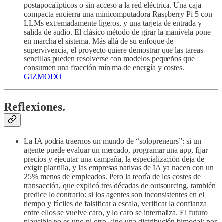
postapocalípticos o sin acceso a la red eléctrica. Una caja
compacta encierra una minicomputadora Raspberry Pi 5 con
LLMs extremadamente ligeros, y una tarjeta de entrada y
salida de audio. El clásico método de girar la manivela pone
en marcha el sistema. Más allá de su enfoque de
supervivencia, el proyecto quiere demostrar que las tareas
sencillas pueden resolverse con modelos pequeños que
consumen una fracción mínima de energía y costes.
GIZMODO
Reflexiones.
La IA podría traernos un mundo de “solopreneurs”: si un
agente puede evaluar un mercado, programar una app, fijar
precios y ejecutar una campaña, la especialización deja de
exigir plantilla, y las empresas nativas de IA ya nacen con un
25% menos de empleados. Pero la teoría de los costes de
transacción, que explicó tres décadas de outsourcing, también
predice lo contrario: si los agentes son inconsistentes en el
tiempo y fáciles de falsificar a escala, verificar la confianza
entre ellos se vuelve caro, y lo caro se internaliza. El futuro
plausible no es uno ni otro, sino una distribución bimodal: por