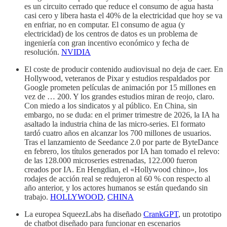
es un circuito cerrado que reduce el consumo de agua hasta
casi cero y libera hasta el 40% de la electricidad que hoy se va
en enfriar, no en computar. El consumo de agua (y
electricidad) de los centros de datos es un problema de
ingeniería con gran incentivo económico y fecha de
resolución.
NVIDIA
El coste de producir contenido audiovisual no deja de caer. En
Hollywood, veteranos de Pixar y estudios respaldados por
Google prometen películas de animación por 15 millones en
vez de … 200. Y los grandes estudios miran de reojo, claro.
Con miedo a los sindicatos y al público. En China, sin
embargo, no se duda: en el primer trimestre de 2026, la IA ha
asaltado la industria china de las micro-series. El formato
tardó cuatro años en alcanzar los 700 millones de usuarios.
Tras el lanzamiento de Seedance 2.0 por parte de ByteDance
en febrero, los títulos generados por IA han tomado el relevo:
de las 128.000 microseries estrenadas, 122.000 fueron
creados por IA. En Hengdian, el «Hollywood chino», los
rodajes de acción real se redujeron al 60 % con respecto al
año anterior, y los actores humanos se están quedando sin
trabajo.
HOLLYWOOD
,
CHINA
La europea SqueezLabs ha diseñado
CrankGPT
, un prototipo
de chatbot diseñado para funcionar en escenarios