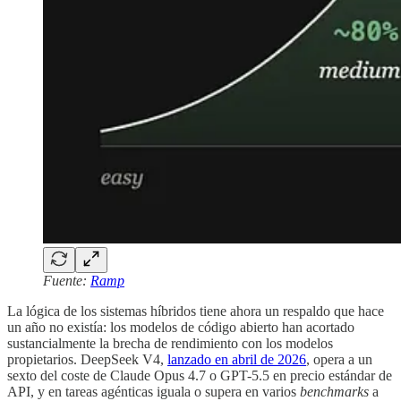
Fuente:
Ramp
La lógica de los sistemas híbridos tiene ahora un respaldo que hace
un año no existía: los modelos de código abierto han acortado
sustancialmente la brecha de rendimiento con los modelos
propietarios. DeepSeek V4,
lanzado en abril de 2026
, opera a un
sexto del coste de Claude Opus 4.7 o GPT-5.5 en precio estándar de
API, y en tareas agénticas iguala o supera en varios
benchmarks
a