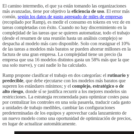
El camino intermedio, el que ya están tomando las organizaciones
más avanzadas, tiene por objetivo la
eficiencia de uso
. El error más
común,
según los datos de gasto agregado de miles de empresas
(recopilado por Ramp)
, es medir el consumo en tokens en vez de en
tareas completadas con éxito. Cuando no hay discernimiento en la
complejidad de las tareas que se quieren automatizar, todo el trabajo
(desde el resumen de una reunión hasta un análisis complejo) se
despacha al modelo más caro disponible. Solo con reasignar el 10%
de las tareas a modelos más baratos se pueden ahorrar millones en la
factura de una gran empresa. La complejidad tiene un precio (la
empresa que usa 16 modelos distintos gasta un 58% más que la que
usa solo nueve), y casi nadie lo ha calculado.
Ramp propone clasificar el trabajo en dos categorías: el
rutinario y
predecible
, que debe ejecutarse con los modelos más baratos que
superen los estándares mínimos; y el
complejo, estratégico o de
alto riesgo
, donde sí se justifica recurrir a los mejores modelos sin
restricciones. La estrategia recomendada para optimizar costes pasa
por centralizar los controles en una sola pasarela, traducir cada gasto
a unidades de trabajo medibles, cambiar las configuraciones
predeterminadas de los equipos y aprovechar cada lanzamiento de
un nuevo modelo como una oportunidad de optimización de precios,
en lugar de actualizar automáticamente.