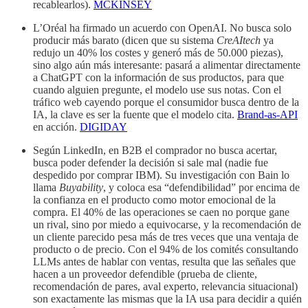
recablearlos).
MCKINSEY
L’Oréal ha firmado un acuerdo con OpenAI. No busca solo
producir más barato (dicen que su sistema
CreAItech
ya
redujo un 40% los costes y generó más de 50.000 piezas),
sino algo aún más interesante: pasará a alimentar directamente
a ChatGPT con la información de sus productos, para que
cuando alguien pregunte, el modelo use sus notas. Con el
tráfico web cayendo porque el consumidor busca dentro de la
IA, la clave es ser la fuente que el modelo cita.
Brand-as-API
en acción.
DIGIDAY
Según LinkedIn, en B2B el comprador no busca acertar,
busca poder defender la decisión si sale mal (nadie fue
despedido por comprar IBM). Su investigación con Bain lo
llama
Buyability
, y coloca esa “defendibilidad” por encima de
la confianza en el producto como motor emocional de la
compra. El 40% de las operaciones se caen no porque gane
un rival, sino por miedo a equivocarse, y la recomendación de
un cliente parecido pesa más de tres veces que una ventaja de
producto o de precio. Con el 94% de los comités consultando
LLMs antes de hablar con ventas, resulta que las señales que
hacen a un proveedor defendible (prueba de cliente,
recomendación de pares, aval experto, relevancia situacional)
son exactamente las mismas que la IA usa para decidir a quién