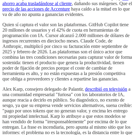
ahorro acaba trasladándose al cliente
, dañando sus márgenes.
Que el
precio de las acciones de Accenture
haya caído a la mitad en lo que
va de año no apunta a ganancias evidentes.
Quien sí captura el valor son las plataformas. GitHub Copilot tiene
20 millones de usuarios y el 42% de cuota en herramientas de
programación con IA. Cursor alcanzó 2.000 millones de dólares de
ingresos recurrentes en dieciocho meses. Claude Code, de
Anthropic, multiplicó por cinco su facturación entre septiembre de
2025 y febrero de 2026. Las plataformas son el único actor que
combina las tres condiciones necesarias para capturar valor de forma
sostenida: tienen el producto que genera la productividad, tienen
poder de fijación de precios porque el coste de cambiar de
herramienta es alto, y no están expuestas a la presión competitiva
que obliga a proveedores y clientes a repartirse las ganancias.
Alex Karp, consejero delegado de Palantir,
describió en televisión
a
una comunidad empresarial "furiosa" con los laboratorios de IA,
aunque reacia a decirlo en público. Su diagnóstico, no exento de
sesgo, ya que su empresa vende servicios alternativos, suena creíble:
"pago por unos tokens que no generan valor, y encima les entrego
mi propiedad intelectual. Karp lo atribuye a que estos modelos se
han vendido de forma "irresponsablemente" por encima de lo que
entregan. La frase es incendiaria, pero apunta al mismo sitio que los
informes: el problema no es la tecnología, es la distancia entre lo que