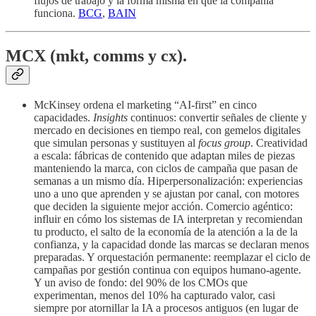
flujos de trabajo y la forma misma en que la compañía
funciona.
BCG
,
BAIN
MCX (mkt, comms y cx).
McKinsey ordena el marketing “AI-first” en cinco
capacidades.
Insights
continuos: convertir señales de cliente y
mercado en decisiones en tiempo real, con gemelos digitales
que simulan personas y sustituyen al
focus group
. Creatividad
a escala: fábricas de contenido que adaptan miles de piezas
manteniendo la marca, con ciclos de campaña que pasan de
semanas a un mismo día. Hiperpersonalización: experiencias
uno a uno que aprenden y se ajustan por canal, con motores
que deciden la siguiente mejor acción. Comercio agéntico:
influir en cómo los sistemas de IA interpretan y recomiendan
tu producto, el salto de la economía de la atención a la de la
confianza, y la capacidad donde las marcas se declaran menos
preparadas. Y orquestación permanente: reemplazar el ciclo de
campañas por gestión continua con equipos humano-agente.
Y un aviso de fondo: del 90% de los CMOs que
experimentan, menos del 10% ha capturado valor, casi
siempre por atornillar la IA a procesos antiguos (en lugar de