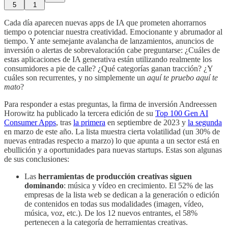
5
1
Cada día aparecen nuevas apps de IA que prometen ahorrarnos
tiempo o potenciar nuestra creatividad. Emocionante y abrumador al
tiempo. Y ante semejante avalancha de lanzamientos, anuncios de
inversión o alertas de sobrevaloración cabe preguntarse: ¿Cuáles de
estas aplicaciones de IA generativa están utilizando realmente los
consumidores a pie de calle? ¿Qué categorías ganan tracción? ¿Y
cuáles son recurrentes, y no simplemente un
aquí te pruebo aquí te
mato
?
Para responder a estas preguntas, la firma de inversión Andreessen
Horowitz ha publicado la tercera edición de su
Top 100 Gen AI
Consumer Apps
, tras
la primera
en septiembre de 2023 y
la segunda
en marzo de este año. La lista muestra cierta volatilidad (un 30% de
nuevas entradas respecto a marzo) lo que apunta a un sector está en
ebullición y a oportunidades para nuevas startups. Estas son algunas
de sus conclusiones:
Las
herramientas de producción creativas siguen
dominando
: música y vídeo en crecimiento. El 52% de las
empresas de la lista web se dedican a la generación o edición
de contenidos en todas sus modalidades (imagen, vídeo,
música, voz, etc.). De los 12 nuevos entrantes, el 58%
pertenecen a la categoría de herramientas creativas.