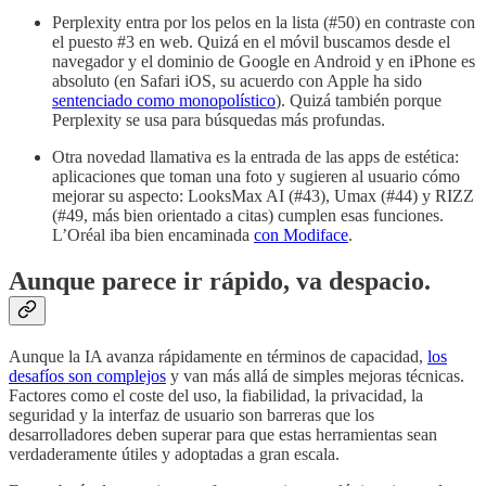
Perplexity entra por los pelos en la lista (#50) en contraste con
el puesto #3 en web. Quizá en el móvil buscamos desde el
navegador y el dominio de Google en Android y en iPhone es
absoluto (en Safari iOS, su acuerdo con Apple ha sido
sentenciado como monopolístico
). Quizá también porque
Perplexity se usa para búsquedas más profundas.
Otra novedad llamativa es la entrada de las apps de estética:
aplicaciones que toman una foto y sugieren al usuario cómo
mejorar su aspecto: LooksMax AI (#43), Umax (#44) y RIZZ
(#49, más bien orientado a citas) cumplen esas funciones.
L’Oréal iba bien encaminada
con Modiface
.
Aunque parece ir rápido, va despacio.
Aunque la IA avanza rápidamente en términos de capacidad,
los
desafíos son complejos
y van más allá de simples mejoras técnicas.
Factores como el coste del uso, la fiabilidad, la privacidad, la
seguridad y la interfaz de usuario son barreras que los
desarrolladores deben superar para que estas herramientas sean
verdaderamente útiles y adoptadas a gran escala.