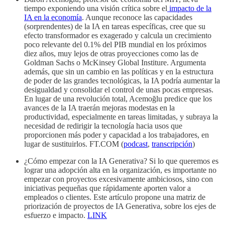
tiempo exponiendo una visión crítica sobre el
impacto de la
IA en la economía
. Aunque reconoce las capacidades
(sorprendentes) de la IA en tareas específicas, cree que su
efecto transformador es exagerado y calcula un crecimiento
poco relevante del 0.1% del PIB mundial en los próximos
diez años, muy lejos de otras proyecciones como las de
Goldman Sachs o McKinsey Global Institure. Argumenta
además, que sin un cambio en las políticas y en la estructura
de poder de las grandes tecnológicas, la IA podría aumentar la
desigualdad y consolidar el control de unas pocas empresas.
En lugar de una revolución total, Acemoğlu predice que los
avances de la IA traerán mejoras modestas en la
productividad, especialmente en tareas limitadas, y subraya la
necesidad de redirigir la tecnología hacia usos que
proporcionen más poder y capacidad a los trabajadores, en
lugar de sustituirlos. FT.COM (
podcast
,
transcripción
)
¿Cómo empezar con la IA Generativa? Si lo que queremos es
lograr una adopción alta en la organización, es importante no
empezar con proyectos excesivamente ambiciosos, sino con
iniciativas pequeñas que rápidamente aporten valor a
empleados o clientes. Este artículo propone una matriz de
priorización de proyectos de IA Generativa, sobre los ejes de
esfuerzo e impacto.
LINK