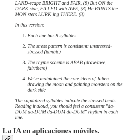
LAND-scape BRIGHT and FAIR, (8) But ON the
DARK side, FILLED with AWE, (8) He PAINTS the
MON-sters LURK-ing THERE. (8)
In this version:
Each line has 8 syllables
The stress pattern is consistent: unstressed-
stressed (iambic)
The rhyme scheme is ABAB (draw/awe,
fair/there)
We've maintained the core ideas of Julien
drawing the moon and painting monsters on the
dark side
The capitalized syllables indicate the stressed beats.
Reading it aloud, you should feel a consistent "da-
DUM da-DUM da-DUM da-DUM" rhythm in each
line.
La IA en aplicaciones móviles.