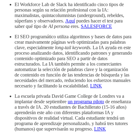
El Workforce Lab de Slack ha identificado cinco tipos de
personas según su relación profesional con la IA:
maximalistas, quintacolumnistas (underground), rebeldes,
súperfans y observadores.
Aquí
puedes hacer el test para
saber qué tipo de
AI persona
eres.
SALESFORCE
El SEO programático utiliza algoritmos y bases de datos para
crear masivamente páginas web optimizadas para palabras
clave, especialmente
long-tail keywords
. La IA ayuda en este
proceso analizando datos, identificando patrones y generando
contenido optimizado para SEO a partir de datos
estructurados. La IA también permite a los comerciantes
automatizar la selección de palabras clave y la organización
de contenido en función de las tendencias de búsqueda y las
necesidades del mercado, reduciendo los esfuerzos manuales
necesario y facilitando la escalabilidad.
LINK
La escuela privada David Game College de Londres va a
implantar desde septiembre
un programa piloto
de enseñanza
a través de IA. 20 estudiantes de Bachillerato (15-16 años)
aprenderán este año con diferentes plataformas IA y
dispositivos de realidad virtual. Cada estudiante tendrá un
programa de aprendizaje personalizado, y habrá tres tutores
(humanos) que supervisarán su progreso.
LINK