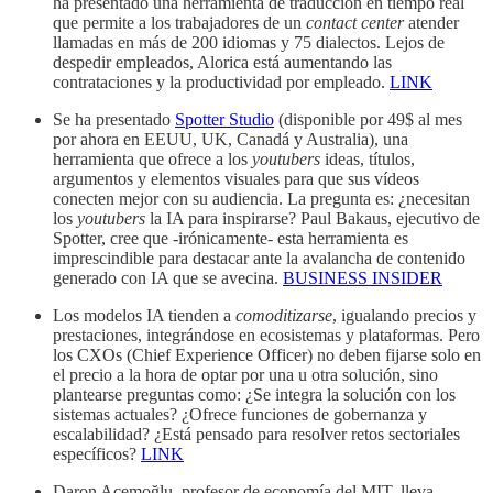
ha presentado una herramienta de traducción en tiempo real
que permite a los trabajadores de un
contact center
atender
llamadas en más de 200 idiomas y 75 dialectos. Lejos de
despedir empleados, Alorica está aumentando las
contrataciones y la productividad por empleado.
LINK
Se ha presentado
Spotter Studio
(disponible por 49$ al mes
por ahora en EEUU, UK, Canadá y Australia), una
herramienta que ofrece a los
youtubers
ideas, títulos,
argumentos y elementos visuales para que sus vídeos
conecten mejor con su audiencia. La pregunta es: ¿necesitan
los
youtubers
la IA para inspirarse? Paul Bakaus, ejecutivo de
Spotter, cree que -irónicamente- esta herramienta es
imprescindible para destacar ante la avalancha de contenido
generado con IA que se avecina.
BUSINESS INSIDER
Los modelos IA tienden a
comoditizarse
, igualando precios y
prestaciones, integrándose en ecosistemas y plataformas. Pero
los CXOs (Chief Experience Officer) no deben fijarse solo en
el precio a la hora de optar por una u otra solución, sino
plantearse preguntas como: ¿Se integra la solución con los
sistemas actuales? ¿Ofrece funciones de gobernanza y
escalabilidad? ¿Está pensado para resolver retos sectoriales
específicos?
LINK
Daron Acemoğlu, profesor de economía del MIT, lleva