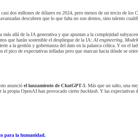
casi dos millones de dólares en 2024, pero menos de un tercio de los C
anzadas descubren que lo que falta no son demos, sino talento cualific
 más allá de la IA generativa y que apuntan a la complejidad subyacen
tos que harán sostenible el despliegue de la IA:
AI engineering
,
Model
rte a la gestión y gobernanza del dato en la palanca crítica. Y en el l
 el pico de expectativas infladas pero que marcan hacia dónde se orien
gosto anunció
el lanzamiento de ChatGPT-5
. Más que un salto, una me
por la propia OpenAI han provocado cierto
backlash
. Y las expectativas
to para la humanidad.