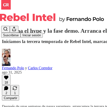
Termina el hype y la fase demo. Arranca el 
Suscribirse
Iniciar sesión
Iniciamos la tercera temporada de Rebel Intel, marcad
Fernando Polo
y
Carlos Corredor
ago 31, 2025
18
2
1
Compartir
Después de unas semanas de pausa veraniega, arrancamos la tercera t