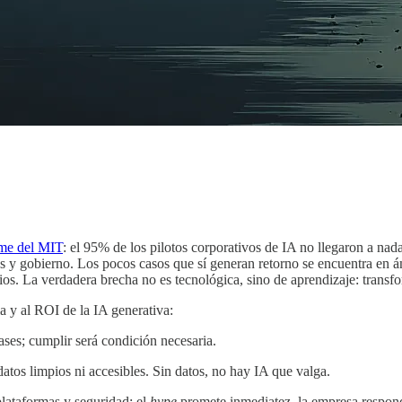
rme del MIT
: el 95% de los pilotos corporativos de IA no llegaron a nada.
datos y gobierno. Los pocos casos que sí generan retorno se encuentra e
os. La verdadera brecha no es tecnológica, sino de aprendizaje: transf
la y al ROI de la IA generativa:
ases; cumplir será condición necesaria.
atos limpios ni accesibles. Sin datos, no hay IA que valga.
lataformas y seguridad; el
hype
promete inmediatez, la empresa respond