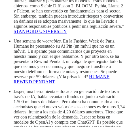
utilizar, analizar y personalizar los modelos. Estos modelos
abiertos, como Stable Diffusion 2, BLOOM, Pythia, Llama 2
y Falcon, se han convertido en fundamentales para el sector.
Sin embargo, también pueden introducir riesgos y convertirse
en dañinos si se adoptan masivamente, lo que ha llevado a
algunos responsables políticos a pedir una regulación severa.”
STANFORD UNIVERSITY
Una semana de
wearables
. En la Fashion Week de Paris,
Humane ha presentado su Ai Pin (un móvil que no es un
móvil). Un aparato para comunicarnos que proyecta en
nuestra mano y con el que hablamos. Y por otro lado, se ha
presentado Rewind Pendant, un colgante que registra todo lo
que decimos y escuchamos, y que luego se transfiere a
nuestro teléfono en forma de notas y resúmenes. Se puede
reservar por 59 dólares. ¿Y la privacidad?
HUMANE
,
REWIND PENDANT
Jasper, una herramienta enfocada en generación de textos a
través de IA, había levantado fondos en junio a valoración
1.500 millones de dólares. Pero ahora ha comunicado a los
accionistas que el nuevo valor de sus acciones es de unos 3,34
dólares, frente a los más de 4,20 dólares anteriores. Tiene que
ver con ralentización de la demanda. Jasper se basa en
modelos de OpenAI y compite con ChatGPT. Es posible que