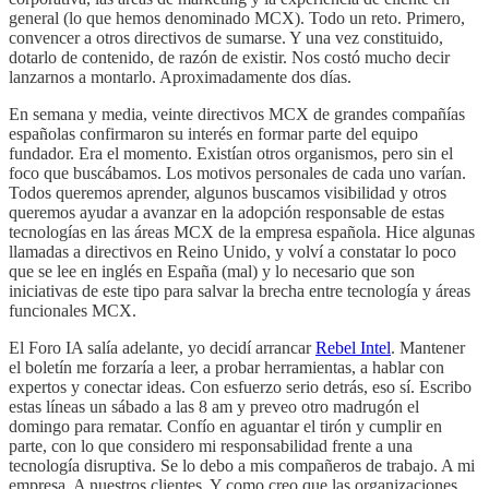
general (lo que hemos denominado MCX). Todo un reto. Primero,
convencer a otros directivos de sumarse. Y una vez constituido,
dotarlo de contenido, de razón de existir. Nos costó mucho decir
lanzarnos a montarlo. Aproximadamente dos días.
En semana y media, veinte directivos MCX de grandes compañías
españolas confirmaron su interés en formar parte del equipo
fundador. Era el momento. Existían otros organismos, pero sin el
foco que buscábamos. Los motivos personales de cada uno varían.
Todos queremos aprender, algunos buscamos visibilidad y otros
queremos ayudar a avanzar en la adopción responsable de estas
tecnologías en las áreas MCX de la empresa española. Hice algunas
llamadas a directivos en Reino Unido, y volví a constatar lo poco
que se lee en inglés en España (mal) y lo necesario que son
iniciativas de este tipo para salvar la brecha entre tecnología y áreas
funcionales MCX.
El Foro IA salía adelante, yo decidí arrancar
Rebel Intel
. Mantener
el boletín me forzaría a leer, a probar herramientas, a hablar con
expertos y conectar ideas. Con esfuerzo serio detrás, eso sí. Escribo
estas líneas un sábado a las 8 am y preveo otro madrugón el
domingo para rematar. Confío en aguantar el tirón y cumplir en
parte, con lo que considero mi responsabilidad frente a una
tecnología disruptiva. Se lo debo a mis compañeros de trabajo. A mi
empresa. A nuestros clientes. Y como creo que las organizaciones