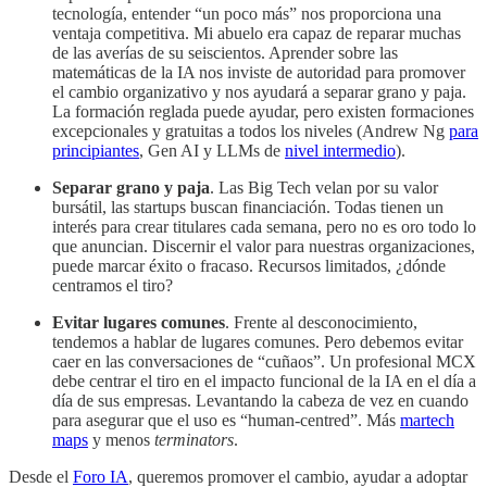
tecnología, entender “un poco más” nos proporciona una
ventaja competitiva. Mi abuelo era capaz de reparar muchas
de las averías de su seiscientos. Aprender sobre las
matemáticas de la IA nos inviste de autoridad para promover
el cambio organizativo y nos ayudará a separar grano y paja.
La formación reglada puede ayudar, pero existen formaciones
excepcionales y gratuitas a todos los niveles (Andrew Ng
para
principiantes
, Gen AI y LLMs de
nivel intermedio
).
Separar grano y paja
. Las Big Tech velan por su valor
bursátil, las startups buscan financiación. Todas tienen un
interés para crear titulares cada semana, pero no es oro todo lo
que anuncian. Discernir el valor para nuestras organizaciones,
puede marcar éxito o fracaso. Recursos limitados, ¿dónde
centramos el tiro?
Evitar lugares comunes
. Frente al desconocimiento,
tendemos a hablar de lugares comunes. Pero debemos evitar
caer en las conversaciones de “cuñaos”. Un profesional MCX
debe centrar el tiro en el impacto funcional de la IA en el día a
día de sus empresas. Levantando la cabeza de vez en cuando
para asegurar que el uso es “human-centred”. Más
martech
maps
y menos
terminators
.
Desde el
Foro IA
, queremos promover el cambio, ayudar a adoptar