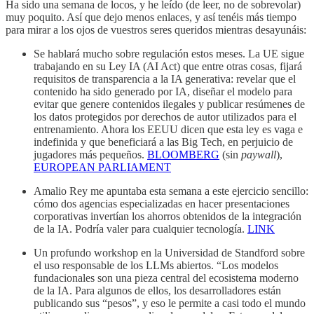
Ha sido una semana de locos, y he leído (de leer, no de sobrevolar)
muy poquito. Así que dejo menos enlaces, y así tenéis más tiempo
para mirar a los ojos de vuestros seres queridos mientras desayunáis:
Se hablará mucho sobre regulación estos meses. La UE sigue
trabajando en su Ley IA (AI Act) que entre otras cosas, fijará
requisitos de transparencia a la IA generativa: revelar que el
contenido ha sido generado por IA, diseñar el modelo para
evitar que genere contenidos ilegales y publicar resúmenes de
los datos protegidos por derechos de autor utilizados para el
entrenamiento. Ahora los EEUU dicen que esta ley es vaga e
indefinida y que beneficiará a las Big Tech, en perjuicio de
jugadores más pequeños.
BLOOMBERG
(sin
paywall
),
EUROPEAN PARLIAMENT
Amalio Rey me apuntaba esta semana a este ejercicio sencillo:
cómo dos agencias especializadas en hacer presentaciones
corporativas invertían los ahorros obtenidos de la integración
de la IA. Podría valer para cualquier tecnología.
LINK
Un profundo workshop en la Universidad de Standford sobre
el uso responsable de los LLMs abiertos. “Los modelos
fundacionales son una pieza central del ecosistema moderno
de la IA. Para algunos de ellos, los desarrolladores están
publicando sus “pesos”, y eso le permite a casi todo el mundo