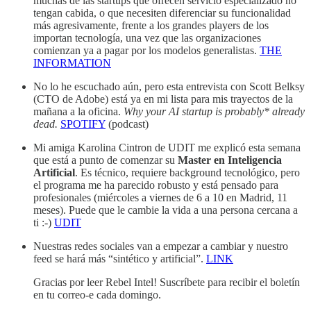
muchas de las startups que ofrecen servicio especializado no
tengan cabida, o que necesiten diferenciar su funcionalidad
más agresivamente, frente a los grandes players de los
importan tecnología, una vez que las organizaciones
comienzan ya a pagar por los modelos generalistas.
THE
INFORMATION
No lo he escuchado aún, pero esta entrevista con Scott Belksy
(CTO de Adobe) está ya en mi lista para mis trayectos de la
mañana a la oficina.
Why your AI startup is probably* already
dead.
SPOTIFY
(podcast)
Mi amiga Karolina Cintron de UDIT me explicó esta semana
que está a punto de comenzar su
Master en Inteligencia
Artificial
. Es técnico, requiere background tecnológico, pero
el programa me ha parecido robusto y está pensado para
profesionales (miércoles a viernes de 6 a 10 en Madrid, 11
meses). Puede que le cambie la vida a una persona cercana a
ti :-)
UDIT
Nuestras redes sociales van a empezar a cambiar y nuestro
feed se hará más “sintético y artificial”.
LINK
Gracias por leer Rebel Intel! Suscríbete para recibir el boletín
en tu correo-e cada domingo.