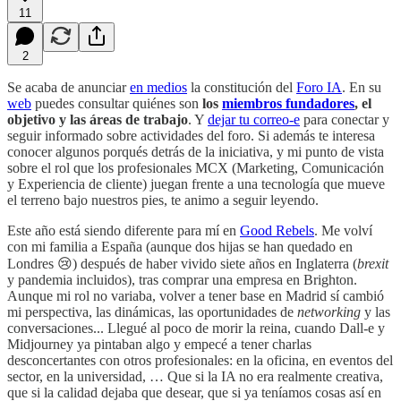
11
2
Se acaba de anunciar
en medios
la constitución del
Foro IA
. En su
web
puedes consultar quiénes son
los
miembros fundadores
, el
objetivo y las áreas de trabajo
. Y
dejar tu correo-e
para conectar y
seguir informado sobre actividades del foro. Si además te interesa
conocer algunos porqués detrás de la iniciativa, y mi punto de vista
sobre el rol que los profesionales MCX (Marketing, Comunicación
y Experiencia de cliente) juegan frente a una tecnología que mueve
el terreno bajo nuestros pies, te animo a seguir leyendo.
Este año está siendo diferente para mí en
Good Rebels
. Me volví
con mi familia a España (aunque dos hijas se han quedado en
Londres 😢) después de haber vivido siete años en Inglaterra (
brexit
y pandemia incluidos), tras comprar una empresa en Brighton.
Aunque mi rol no variaba, volver a tener base en Madrid sí cambió
mi perspectiva, las dinámicas, las oportunidades de
networking
y las
conversaciones... Llegué al poco de morir la reina, cuando Dall-e y
Midjourney ya pintaban algo y empecé a tener charlas
desconcertantes con otros profesionales: en la oficina, en eventos del
sector, en la universidad, … Que si la IA no era realmente creativa,
que si la calidad dejaba que desear, que si ya teníamos cosas así en