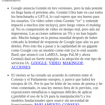
colaborativo:
Google anuncia Gemini en tres versiones, pero la más potente
no llega hasta el próximo año. Gemini Ultra bate en casi todos
los benchmarks a GPT-4, lo cual espero que sea bueno para
los usuarios. Un vídeo sobre cómo Gemini “ve” y entiende
impactó a muchos (me incluyo), pero luego vimos el
making
of
. No es comprensión de vídeo en tiempo real, pero aún así
impresiona. Las acciones subieron un 5% y no han bajado
aún. Mucho halago en la prensa mundial después de haber
criticado la lentitud de respuesta de Google (que aún va por
detrás). Pero esto iba a pasar y la capilaridad de un gigante
como Google con un modelo como este (ya lo está usando
Bard, que arrancó con LaMDA, luego PaLM y ahora
Gemini) dará un fuerte empujón a la adopción de este tipo de
servicios IA.
GOOGLE
,
VIDEO
,
MAKINGOF
,
ACCIONES
El viernes se ha cerrado un acuerdo
in extremis
entre el
Consejo y el Parlamento europeo, y parece que habrá ley
europea de IA. Por lo que he leído de las notas de prensa y he
visto comentado, es una ley menos fiera de lo previsto, con
exposiciones metafísicas o ingenuas difíciles de aplicar
(¿prohibir el uso de la IA para la manipulación?) y los
modelos fundacionales
open source
sin necesidad de
licenciamiento.
PARLAMENTO
,
CONSEJO