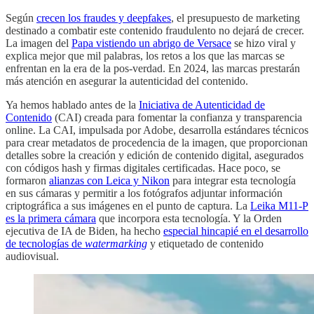
Según
crecen los fraudes y deepfakes
, el presupuesto de marketing
destinado a combatir este contenido fraudulento no dejará de crecer.
La imagen del
Papa vistiendo un abrigo de Versace
se hizo viral y
explica mejor que mil palabras, los retos a los que las marcas se
enfrentan en la era de la pos-verdad. En 2024, las marcas prestarán
más atención en asegurar la autenticidad del contenido.
Ya hemos hablado antes de la
Iniciativa de Autenticidad de
Contenido
(CAI) creada para fomentar la confianza y transparencia
online. La CAI, impulsada por Adobe, desarrolla estándares técnicos
para crear metadatos de procedencia de la imagen, que proporcionan
detalles sobre la creación y edición de contenido digital, asegurados
con códigos hash y firmas digitales certificadas. Hace poco, se
formaron
alianzas con Leica y Nikon
para integrar esta tecnología
en sus cámaras y permitir a los fotógrafos adjuntar información
criptográfica a sus imágenes en el punto de captura. La
Leika M11-P
es la primera cámara
que incorpora esta tecnología. Y la Orden
ejecutiva de IA de Biden, ha hecho
especial hincapié en el desarrollo
de tecnologías de
watermarking
y etiquetado de contenido
audiovisual.