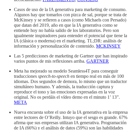
Casos de uso de la IA generativa para marketing de consumo.
Algunos hay que tomarlos con pizca de sal, porque se trata de
McKinsey y se refieren a casos (como Michaels con Persado)
que datan del 2019, año en que la IA generativa como se
entiende hoy no había salido de los laboratorios. Pero son
igualmente inspiradores para entender el potencial que tiene la
IA (clásica o moderna) en el marketing. TL;DR: análisis de
información y personalización de contenido.
MCKINSEY
Las 5 predicciones de marketing de Gartner que han inspirado
varios puntos de mis reflexiones arriba.
GARTNER
Meta ha mejorado su modelo Seamless4T para conseguir
traducciones
speech-to-speech
en tiempo real en más de 100
idiomas. Dos segundos de demora, lo mismo que un traductor
simultáneo humano. Y además, la traducción captura y
reproduce el tono y las emociones expresadas en la voz
original. No os perdáis el vídeo demo en el minuto 1’ 13”.
META
Nueva encuesta sobre el uso de la IA generativa en la empresa
entre lectores de O’Reilly. Intuyo que el sesgo es grande. 67%
afirma que sus empresas utilizan IA generativa. Programación
de IA (66%) y el análisis de datos (59%) son las habilidades