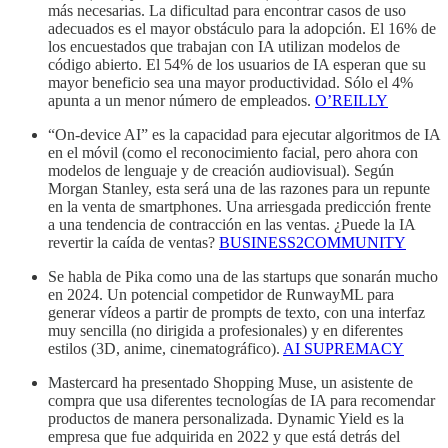
más necesarias. La dificultad para encontrar casos de uso
adecuados es el mayor obstáculo para la adopción. El 16% de
los encuestados que trabajan con IA utilizan modelos de
código abierto. El 54% de los usuarios de IA esperan que su
mayor beneficio sea una mayor productividad. Sólo el 4%
apunta a un menor número de empleados.
O’REILLY
“On-device AI” es la capacidad para ejecutar algoritmos de IA
en el móvil (como el reconocimiento facial, pero ahora con
modelos de lenguaje y de creación audiovisual). Según
Morgan Stanley, esta será una de las razones para un repunte
en la venta de smartphones. Una arriesgada predicción frente
a una tendencia de contracción en las ventas. ¿Puede la IA
revertir la caída de ventas?
BUSINESS2COMMUNITY
Se habla de Pika como una de las startups que sonarán mucho
en 2024. Un potencial competidor de RunwayML para
generar vídeos a partir de prompts de texto, con una interfaz
muy sencilla (no dirigida a profesionales) y en diferentes
estilos (3D, anime, cinematográfico).
AI SUPREMACY
Mastercard ha presentado Shopping Muse, un asistente de
compra que usa diferentes tecnologías de IA para recomendar
productos de manera personalizada. Dynamic Yield es la
empresa que fue adquirida en 2022 y que está detrás del