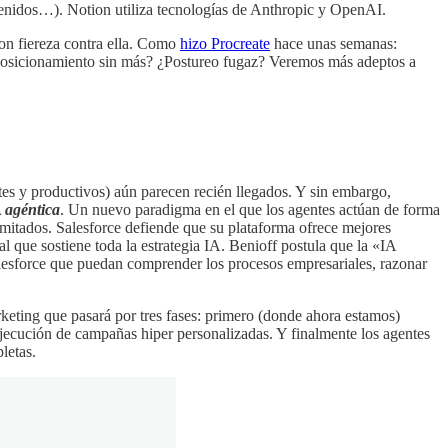
ontenidos…). Notion utiliza tecnologías de Anthropic y OpenAI.
con fiereza contra ella. Como
hizo Procreate
hace unas semanas:
Posicionamiento sin más? ¿Postureo fugaz? Veremos más adeptos a
ntes y productivos) aún parecen recién llegados. Y sin embargo,
A
agéntica
. Un nuevo paradigma en el que los agentes actúan de forma
imitados. Salesforce defiende que su plataforma ofrece mejores
que sostiene toda la estrategia IA. Benioff postula que la «IA
Salesforce que puedan comprender los procesos empresariales, razonar
rketing que pasará por tres fases: primero (donde ahora estamos)
 ejecución de campañas hiper personalizadas. Y finalmente los agentes
letas.