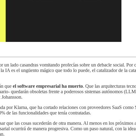
r un lado casandras vomitando profecías sobre un debacle social. Por 
IA es el ungüento mágico que todo lo puede, el catalizador de la catarsi
rán que
el software empresarial ha muerto
. Que las arquitecturas tec
usuario- quedarán obsoletas frente a poderosos sistemas autónomos (LL
t Johansson.
da por Klarna, que ha cortado relaciones con proveedores SaaS como 
90% de las funcionalidades que tenía contratadas.
nsar que las cosas sucederán de otra manera. Al menos en los próximos a
sarial ocurrirá de manera progresiva. Como un paso natural, con la idea 
ían.