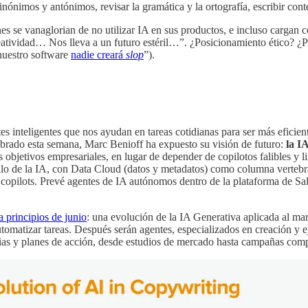
 sinónimos y antónimos, revisar la gramática y la ortografía, escribir c
s se vanaglorian de no utilizar IA en sus productos, e incluso cargan 
tividad… Nos lleva a un futuro estéril…”. ¿Posicionamiento ético? ¿
nuestro software
nadie creará
slop
”).
tes inteligentes que nos ayudan en tareas cotidianas para ser más eficie
brado esta semana, Marc Benioff ha expuesto su visión de futuro:
la I
bjetivos empresariales, en lugar de depender de copilotos falibles y l
lo de la IA, con Data Cloud (datos y metadatos) como columna vertebral 
los copilots. Prevé agentes de IA autónomos dentro de la plataforma de 
a principios de junio
: una evolución de la IA Generativa aplicada al ma
automatizar tareas. Después serán agentes, especializados en creación y
as y planes de acción, desde estudios de mercado hasta campañas comp