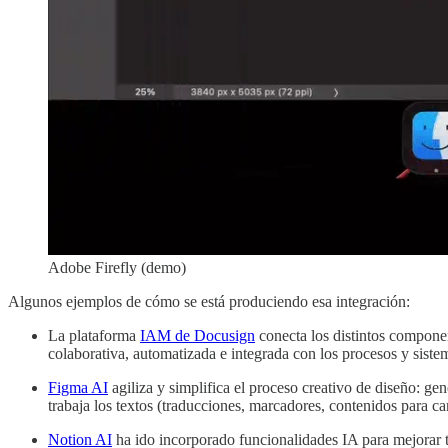
Adobe Firefly (demo)
Algunos ejemplos de cómo se está produciendo esa integración:
La plataforma
IAM de Docusign
conecta los distintos componen
colaborativa, automatizada e integrada con los procesos y siste
Figma AI
agiliza y simplifica el proceso creativo de diseño: gen
trabaja los textos (traducciones, marcadores, contenidos para ca
Notion AI
ha ido incorporado funcionalidades IA para mejorar to