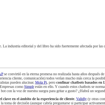
 La industria editorial y del libro ha sido fuertemente afectada por las
AP
se convirtió en la eterna promesa no realizada hasta años después d
encia cliente, comunicación) todos verían mucho más cerca la posibili
listas pueden alucinar.
Mola Pi
, pero
confinar chatbots basados en L
 Empresas como
Simplr
están en ello. Y cuando estos chatbots se normal
bot con la voz de nuestra suegra para gritar a gusto? ¿Habrá un segund
l clave en el ámbito de la experiencia de cliente
.
Validly
(y otras c
n la toma de decisión (aunque cabría preguntarse si participar activame