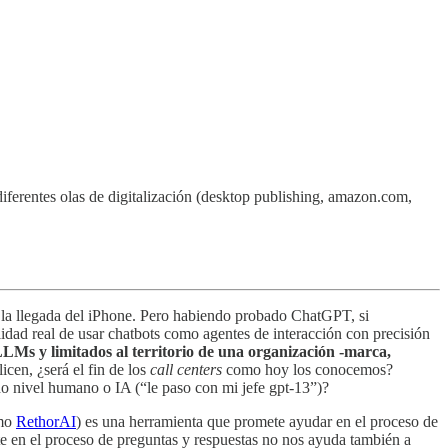
 diferentes olas de digitalización (desktop publishing, amazon.com,
e la llegada del iPhone. Pero habiendo probado ChatGPT, si
dad real de usar chatbots como agentes de interacción con precisión
LMs y limitados al territorio de una organización -marca,
icen, ¿será el fin de los
call centers
como hoy los conocemos?
o nivel humano o IA (“le paso con mi jefe gpt-13”)?
omo
RethorAI
) es una herramienta que promete ayudar en el proceso de
nte en el proceso de preguntas y respuestas no nos ayuda también a