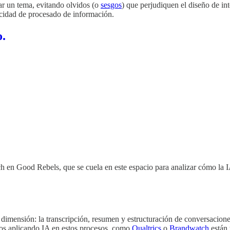
ar un tema, evitando olvidos (o
sesgos
) que perjudiquen el diseño de in
acidad de procesado de información.
o.
 en Good Rebels, que se cuela en este espacio para analizar cómo la IA
 dimensión: la transcripción, resumen y estructuración de conversacione
ños aplicando IA en estos procesos, como
Qualtrics
o
Brandwatch
están 