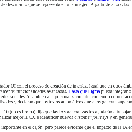
 describir lo que se representa en una imagen. A partir de ahora, las f
dor UI con el proceso de creación de interfaz. Igual que en otros ámbi
tamente) funcionalidades avanzadas.
Hasta que Figma
pueda integrarlo
redes sociales. Y también a la personalización del contenido en interacc
izados y declaran que los textos automáticos que ellos generan supera
a 10 (no es broma) dijo que las IAs generativas les ayudarán a trabajar 
onalizar mejor la CX e identificar nuevos
customer journeys
y en general
lgo importante en el cajón, pero parece evidente que el impacto de la 