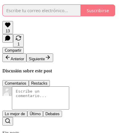
Suscribirse
13
1
Compartir
Anterior
Siguiente
Discusión sobre este post
Comentarios
Restacks
Lo mejor de
Último
Debates
Sin posts