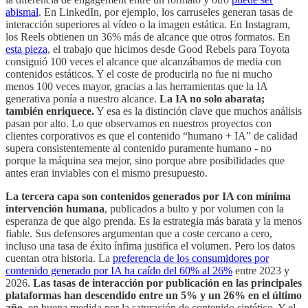
abismal
. En LinkedIn, por ejemplo, los carruseles generan tasas de
interacción superiores al vídeo o la imagen estática. En Instagram,
los Reels obtienen un 36% más de alcance que otros formatos. En
esta pieza
, el trabajo que hicimos desde Good Rebels para Toyota
consiguió 100 veces el alcance que alcanzábamos de media con
contenidos estáticos. Y el coste de producirla no fue ni mucho
menos 100 veces mayor, gracias a las herramientas que la IA
generativa ponía a nuestro alcance.
La IA no solo abarata;
también enriquece.
Y esa es la distinción clave que muchos análisis
pasan por alto. Lo que observamos en nuestros proyectos con
clientes corporativos es que el contenido “humano + IA” de calidad
supera consistentemente al contenido puramente humano - no
porque la máquina sea mejor, sino porque abre posibilidades que
antes eran inviables con el mismo presupuesto.
La tercera capa son contenidos generados por IA con mínima
intervención humana
, publicados a bulto y por volumen con la
esperanza de que algo prenda. Es la estrategia más barata y la menos
fiable. Sus defensores argumentan que a coste cercano a cero,
incluso una tasa de éxito ínfima justifica el volumen. Pero los datos
cuentan otra historia. La
preferencia de los consumidores por
contenido generado por IA ha caído del 60% al 26%
entre 2023 y
2026.
Las tasas de interacción por publicación en las principales
plataformas han descendido entre un 5% y un 26% en el último
año
, en buena medida por la saturación de contenido sintético. Y el