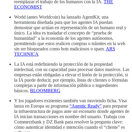
reemplazar el trabajo de los humanos con la IA.
THE
ECONOMIST
World (antes Worldcoin) ha lanzado AgentKit, una
herramienta diseñada para que los agentes IA puedan
demostrar que actúan en representación de un humano real y
único. La idea es trasladar el concepto de “prueba de
humanidad” a la economía de los agentes autónomos,
permitiendo que estos realicen compras o trámites en la web
sin ser bloqueados como bots maliciosos o spam.
ARS
TECHNICA
La IA está redefiniendo la protección de la propiedad
intelectual, con su capacidad para procesar datos masivos. Las
empresas están obligadas a elevar el listón de la protección, si
la IA puede deducir, por ejemplo, listas de clientes o fórmulas
complejas a partir de información pública o ingredientes
básicos.
BLOOMBERG
Y los jugadores existentes también van moviendo ficha. Visa
lanza en Europa su programa
“Agentic Ready”
para preparar
la infraestructura de pagos ante un escenario donde agentes de
IA inician transacciones en nombre del usuario. Trabaja con
Commerzbank y DZ Bank para resolver la pregunta clave:
cómo autenticar identidad e intención cuando el “cliente” es