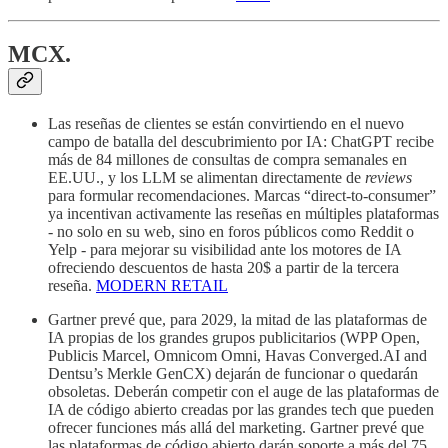
MCX.
Las reseñas de clientes se están convirtiendo en el nuevo
campo de batalla del descubrimiento por IA: ChatGPT recibe
más de 84 millones de consultas de compra semanales en
EE.UU., y los LLM se alimentan directamente de
reviews
para formular recomendaciones. Marcas “direct-to-consumer”
ya incentivan activamente las reseñas en múltiples plataformas
- no solo en su web, sino en foros públicos como Reddit o
Yelp - para mejorar su visibilidad ante los motores de IA
ofreciendo descuentos de hasta 20$ a partir de la tercera
reseña.
MODERN RETAIL
Gartner prevé que, para 2029, la mitad de las plataformas de
IA propias de los grandes grupos publicitarios (WPP Open,
Publicis Marcel, Omnicom Omni, Havas Converged.AI and
Dentsu’s Merkle GenCX) dejarán de funcionar o quedarán
obsoletas. Deberán competir con el auge de las plataformas de
IA de código abierto creadas por las grandes tech que pueden
ofrecer funciones más allá del marketing. Gartner prevé que
las plataformas de código abierto darán soporte a más del 75