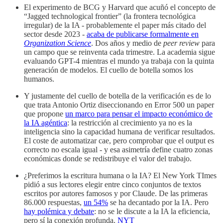
El experimento de BCG y Harvard que acuñó el concepto de
“Jagged technological frontier” (la frontera tecnológica
irregular) de la IA - probablemente el paper más citado del
sector desde 2023 -
acaba de publicarse formalmente en
Organization Science
. Dos años y medio de
peer review
para
un campo que se reinventa cada trimestre. La academia sigue
evaluando GPT-4 mientras el mundo ya trabaja con la quinta
generación de modelos. El cuello de botella somos los
humanos.
Y justamente del cuello de botella de la verificación es de lo
que trata Antonio Ortiz diseccionando en Error 500 un paper
que propone
un marco para pensar el impacto económico de
la IA agéntica
: la restricción al crecimiento ya no es la
inteligencia sino la capacidad humana de verificar resultados.
El coste de automatizar cae, pero comprobar que el output es
correcto no escala igual - y esa asimetría define cuatro zonas
económicas donde se redistribuye el valor del trabajo.
¿Preferimos la escritura humana o la IA? El New York TImes
pidió a sus lectores elegir entre cinco conjuntos de textos
escritos por autores famosos y por Claude. De las primeras
86.000 respuestas,
un 54%
se ha decantado por la IA. Pero
hay polémica y debate
: no se le discute a la IA la eficiencia,
pero sí la conexión profunda.
NYT