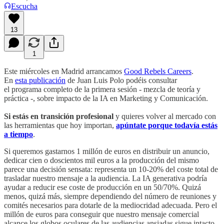
Escucha
13
1
Este miércoles en Madrid arrancamos
Good Rebels Careers
.
En
esta publicación
de Juan Luis Polo podéis consultar
el programa completo de la primera sesión - mezcla de teoría y
práctica -, sobre impacto de la IA en Marketing y Comunicación.
Si estás en transición profesional
y quieres volver al mercado con
las herramientas que hoy importan,
apúntate porque todavía estás
a tiempo
.
Si queremos gastarnos 1 millón de euros en distribuir un anuncio,
dedicar cien o doscientos mil euros a la producción del mismo
parece una decisión sensata: representa un 10-20% del coste total de
trasladar nuestro mensaje a la audiencia. La IA generativa podría
ayudar a reducir ese coste de producción en un 50/70%. Quizá
menos, quizá más, siempre dependiendo del número de reuniones y
comités necesarios para dotarle de la mediocridad adecuada. Pero el
millón de euros para conseguir que nuestro mensaje comercial
alcance los globos oculares de las audiencias ansiadas sigue intacto.