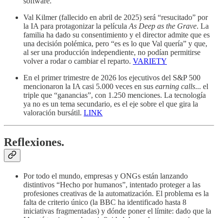
software.
Val Kilmer (fallecido en abril de 2025) será “resucitado” por
la IA para protagonizar la película
As Deep as the Grave
. La
familia ha dado su consentimiento y el director admite que es
una decisión polémica, pero “es es lo que Val quería” y que,
al ser una producción independiente, no podían permitirse
volver a rodar o cambiar el reparto.
VARIETY
En el primer trimestre de 2026 los ejecutivos del S&P 500
mencionaron la IA casi 5.000 veces en sus
earning calls
... el
triple que “ganancias”, con 1.250 menciones. La tecnología
ya no es un tema secundario, es el eje sobre el que gira la
valoración bursátil.
LINK
Reflexiones.
Por todo el mundo, empresas y ONGs están lanzando
distintivos “Hecho por humanos”, intentado proteger a las
profesiones creativas de la automatización. El problema es la
falta de criterio único (la BBC ha identificado hasta 8
iniciativas fragmentadas) y dónde poner el límite: dado que la