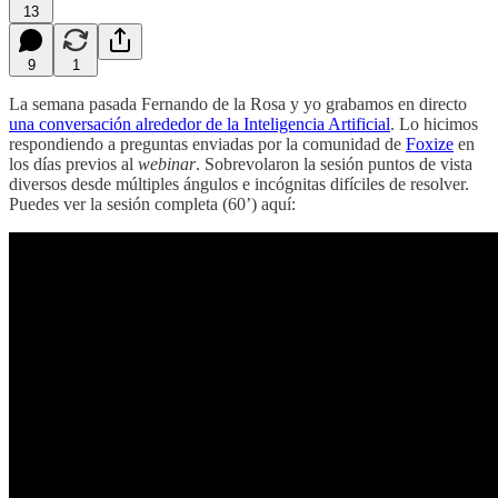
13
9
1
La semana pasada Fernando de la Rosa y yo grabamos en directo
una conversación alrededor de la Inteligencia Artificial
. Lo hicimos
respondiendo a preguntas enviadas por la comunidad de
Foxize
en
los días previos al
webinar
. Sobrevolaron la sesión puntos de vista
diversos desde múltiples ángulos e incógnitas difíciles de resolver.
Puedes ver la sesión completa (60’) aquí: