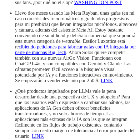
sus fans, ¿por qué no el slop?
WASHINGTON POST
Llevo dos meses usando las Meta Rayban, unas gafas (en mi
caso con cristales fotocromáticos y graduados progresivos
para mi presbicia) que llevan integrados micrófonos, altavoces
y cámara, además del asistente Meta AI. Estoy bastante
convencido de su utilidad y del éxito comercial que supondrá
esta nueva categoría de
wearable
. Essilor Luxottica está
re
cibiendo peticiones para fabricar gafas con IA integrada por
parte de muchas Big Tech
. Ahora Solos quiere competir
también con sus nuevas AirGo Vision. Funcionan con
ChatGPT-4o, y son compatibles con Gemini y Claude. Las
cámaras prometen fácil acceso a la búsqueda visual
potenciada por IA y a funciones interactivas en movimiento.
Se empezarán a vender este año por 250 $.
LINK
¿Qué productos impulsados por LLMs vale la pena
desarrollar desde una perspectiva de UX y adopción? Para
que los usuarios estén dispuestos a cambiar sus hábitos, las
aplicaciones de IA Gen deben ofrecer beneficios
transformadores, y no solo ahorros de tiempo. Las
aplicaciones más exitosas de la IA son las que se integran
fácilmente en los flujos de trabajo existentes, contando
siempre con cierto margen de tolerancia al error por parte del
usuario.
LINK