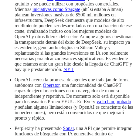
gratuito y se puede utilizar con propósitos comerciales.
Mientras
iniciativas como Stargate
(ahí si estaba Altman)
planean inversiones masivas de $500 mil millones en
infraestructura, DeepSeek demuestra que modelos de alto
rendimiento pueden ser desarrollados con una fracción de ese
coste, rivalizando incluso con los mejores modelos de
OpenAI y otros líderes del sector. Aunque algunos cuestionan
la transparencia detrás del éxito de DeepSeek, su impacto ya
es evidente, generando elogios en Silicon Valley y
replanteando si las grandes inversiones en IA son realmente
necesarias para alcanzar avances significativos. Es evidente
que estamos ante un gran hito desde la llegada de ChatGPT y
hay que prestar atención.
NYT
OpenAI acerca la promesa de agentes que trabajan de forma
autónoma con
Operator
, una funcionalidad de ChatGPT
capaz de ejecutar acciones en un navegador de manera
independiente y repetitiva. De momento solo está disponible
para los usuarios Pro en EEUU. En Every
ya lo han probado
y señalan algunas limitaciones (y OpenAI es consciente de las
imperfecciones), pero están convencidos de que mejorará
pronto y rápido.
Perplexity ha presentado
Sonar
, una API que permite integrar
funciones de búsqueda con IA generativa dentro de