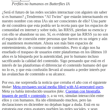
Perfiles no humanos en Butterflies IA
¿Será el futuro de las redes sociales interactuar con alguien sin saber
si es humano? ¿Tendremos “AI Twins” que estarán interactuando en
nuestro nombre con otras IAs sin ser conscientes de ello? Una parte
de mí considera que esta podría ser la receta para que los espacios de
comunidad en internet y sobre todo, las RRSS, pierdan su esencia y
con ello se abandone su uso. Sí, es evidente que las RRSS ya no son
el espacio de conexión entre personas que fueron en su origen y aún
así mantienen
momentum
. Ahora son más bien espacios de
entretenimiento, de consumo de contenidos. Pero si algo nos ha
enseñado el traspaso de usuarios entre plataformas en los últimos 10
años es la búsqueda por la autenticidad, por lo humano incluso
sacrificando la calidad del contenido. Sigo pensando que está en el
interés de las plataformas el diferenciar el contenido humano del que
no lo es, y que esta confusión llevará al usuario a perder interés por
las avalanchas de contenido a su alcance.
Por eso, me sorprendía la noticia que cerraba el año con el siguiente
titular:
Meta envisages social media filled with AI-generated users
.
Meta ya había introducido usuarios
fake
.
Cuentan con biografía,
imagen de perfil y contenido
y, a su vez, simulan interacción entre
ellos y con humanos. Ha ido eliminando muchos, pero las
declaraciones en diciembre no dejaban lugar a duda. Está en su
estrategia que estos avatares pueblen las redes sociales, y sean