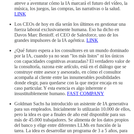
atreve a aventurar cómo la IA marcará el futuro del vídeo, la
música, los juegos, las compras, las narrativas o la salud.
LINK
Los CEOs de hoy en día serán los últimos en gestionar una
fuerza laboral exclusivamente humana. Eso ha dicho en
Davos Marc Benioff. el CEO de Salesforce, uno de los
grandes impulsores de la IA
agéntica
.
LINK
¿Qué futuro espera a los consultores en un mundo dominado
por la IA, cuando ya no sean "los más listos" ni los únicos
con capacidades cognitivas avanzadas? El verdadero valor de
la consultoría, razona este artículo, está en el diálogo que se
construye entre asesor y asesorado, en cómo el consultor
acompaña al cliente entre las innumerables posibilidades
donde elegir, para quedarse con la que mejor encaja en su
caso particular. Y esta esencia es algo inherente e
insustituiblemente humano.
FAST COMPANY
Goldman Sachs ha introducido un asistente de IA generativa
para sus empleados. Inicialmente lo utilizarán 10.000 de ellos,
pero la idea es que a finales de año esté disponible para sus
más de 45.000 trabajadores. Se alimenta de los datos propios
del banco y elige entre diferentes LLMs en función de la
tarea. La idea es desarrollar un programa de 3 a 5 años, para