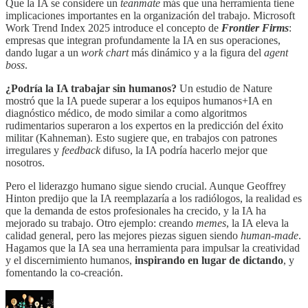
Que la IA se considere un
teanmate
más que una herramienta tiene
implicaciones importantes en la organización del trabajo. Microsoft
Work Trend Index 2025 introduce el concepto de
Frontier Firms
:
empresas que integran profundamente la IA en sus operaciones,
dando lugar a un
work chart
más dinámico y a la figura del
agent
boss
.
¿Podría la IA trabajar sin humanos?
Un estudio de Nature
mostró que la IA puede superar a los equipos humanos+IA en
diagnóstico médico, de modo similar a como algoritmos
rudimentarios superaron a los expertos en la predicción del éxito
militar (Kahneman). Esto sugiere que, en trabajos con patrones
irregulares y
feedback
difuso, la IA podría hacerlo mejor que
nosotros.
Pero el liderazgo humano sigue siendo crucial. Aunque Geoffrey
Hinton predijo que la IA reemplazaría a los radiólogos, la realidad es
que la demanda de estos profesionales ha crecido, y la IA ha
mejorado su trabajo. Otro ejemplo: creando
memes
, la IA eleva la
calidad general, pero las mejores piezas siguen siendo
human-made
.
Hagamos que la IA sea una herramienta para impulsar la creatividad
y el discernimiento humanos,
inspirando en lugar de dictando
, y
fomentando la co-creación.