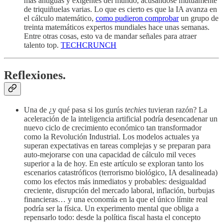
más antiguas y exigentes del mundo, acusándose mutuamente
de triquiñuelas varias. Lo que es cierto es que la IA avanza en
el cálculo matemático,
como pudieron comprobar
un grupo de
treinta matemáticos expertos mundiales hace unas semanas.
Entre otras cosas, esto va de mandar señales para atraer
talento top.
TECHCRUNCH
Reflexiones.
Una de ¿y qué pasa si los gurús
techies
tuvieran razón? La
aceleración de la inteligencia artificial podría desencadenar un
nuevo ciclo de crecimiento económico tan transformador
como la Revolución Industrial. Los modelos actuales ya
superan expectativas en tareas complejas y se preparan para
auto-mejorarse con una capacidad de cálculo mil veces
superior a la de hoy. En este artículo se exploran tanto los
escenarios catastróficos (terrorismo biológico, IA desalineada)
como los efectos más inmediatos y probables: desigualdad
creciente, disrupción del mercado laboral, inflación, burbujas
financieras… y una economía en la que el único límite real
podría ser la física. Un experimento mental que obliga a
repensarlo todo: desde la política fiscal hasta el concepto