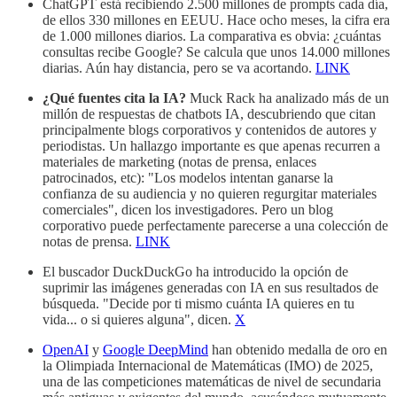
ChatGPT está recibiendo 2.500 millones de prompts cada día,
de ellos 330 millones en EEUU. Hace ocho meses, la cifra era
de 1.000 millones diarios. La comparativa es obvia: ¿cuántas
consultas recibe Google? Se calcula que unos 14.000 millones
diarias. Aún hay distancia, pero se va acortando.
LINK
¿Qué fuentes cita la IA?
Muck Rack ha analizado más de un
millón de respuestas de chatbots IA, descubriendo que citan
principalmente blogs corporativos y contenidos de autores y
periodistas. Un hallazgo importante es que apenas recurren a
materiales de marketing (notas de prensa, enlaces
patrocinados, etc): "Los modelos intentan ganarse la
confianza de su audiencia y no quieren regurgitar materiales
comerciales", dicen los investigadores. Pero un blog
corporativo puede perfectamente parecerse a una colección de
notas de prensa.
LINK
El buscador DuckDuckGo ha introducido la opción de
suprimir las imágenes generadas con IA en sus resultados de
búsqueda. "Decide por ti mismo cuánta IA quieres en tu
vida... o si quieres alguna", dicen.
X
OpenAI
y
Google DeepMind
han obtenido medalla de oro en
la Olimpiada Internacional de Matemáticas (IMO) de 2025,
una de las competiciones matemáticas de nivel de secundaria