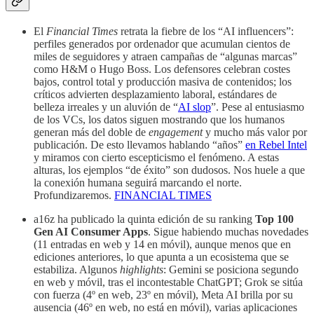
El
Financial Times
retrata la fiebre de los “AI influencers”:
perfiles generados por ordenador que acumulan cientos de
miles de seguidores y atraen campañas de “algunas marcas”
como H&M o Hugo Boss. Los defensores celebran costes
bajos, control total y producción masiva de contenidos; los
críticos advierten desplazamiento laboral, estándares de
belleza irreales y un aluvión de “
AI slop
”. Pese al entusiasmo
de los VCs, los datos siguen mostrando que los humanos
generan más del doble de
engagement
y mucho más valor por
publicación. De esto llevamos hablando “años”
en Rebel Intel
y miramos con cierto escepticismo el fenómeno. A estas
alturas, los ejemplos “de éxito” son dudosos. Nos huele a que
la conexión humana seguirá marcando el norte.
Profundizaremos.
FINANCIAL TIMES
a16z ha publicado la quinta edición de su ranking
Top 100
Gen AI Consumer Apps
. Sigue habiendo muchas novedades
(11 entradas en web y 14 en móvil), aunque menos que en
ediciones anteriores, lo que apunta a un ecosistema que se
estabiliza. Algunos
highlights
: Gemini se posiciona segundo
en web y móvil, tras el incontestable ChatGPT; Grok se sitúa
con fuerza (4º en web, 23º en móvil), Meta AI brilla por su
ausencia (46º en web, no está en móvil), varias aplicaciones