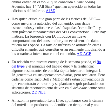
chinas entran en el top 20 y se consolida el
vibe coding
.
Además, hay 14 “All Stars” que han aparecido en todas las
ediciones del informe.
A16Z
Hay quien critica que gran parte de las tácticas del AEO—
como mejorar la autoridad del contenido, usar datos
estructurados y enfocarse en las búsquedas "cero clics"—ya
eran prácticas fundamentales del SEO convencional. Pero hay
matices. La búsqueda con IA introduce un nuevo
comportamiento del consumidor y un ecosistema de datos
mucho más opaco. La falta de métricas de atribución claras
dificulta entender qué consultas están realmente impulsando a
los usuarios a interactuar con el contenido.
AD AGE
En relación con nuestra entrega de la semana pasada, el
fin
del hype
y el arranque del trabajo duro y la resiliencia:
algunos restaurantes de comida rápida intentaron integrar la
IA generativa en sus operaciones diarias, pero recularon. Pero
cadenas como Taco Bell y McDonald's están convencidos de
que encontrarán el retorno y se plantean seguir probando con
sistemas de reconocimiento de voz en el
drive-thru
entre otras
aplicaciones.
ZD NET
Amazon ha presentado Lens Live: apuntamos con la cámara
del móvil a un producto, lo identifica en tiempo real y nos