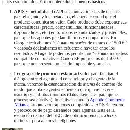
datos estructurados. Esto requiere dos elementos básicos:
APIS y metadatos
: la API es la nueva interfaz de usuario
para el agente, y los metadatos, el lenguaje con el que el
producto comunica su valor. Cada producto debe exponer sus
características (precio, compatibilidad, funcionalidades,
disponibilidad, etc.) en formatos estandarizados y predecibles,
para que los agentes puedan filtrarlos y compararlos. En
Google tecleábamos “Cámara
mirrorles
de menos de 1500 €”,
y después dedicábamos un esfuerzo a navegar entre los
resultados. Al agente podemos pedirle una “Cámara mirrorless
compatible con objetivos Canon EF por menos de 1500 €”,
para que nos presente un listado impecable y preciso.
Lenguajes de protocolo estandarizado
: para facilitar el
diálogo entre el agente del consumidor y el agente de la
marca, veremos la estandarización de
intents
de compra (de
modo que ambos agentes entiendan qué quiere hacer el
usuario) y atributos mínimos (datos esenciales para que el
proceso sea efectivo). Iniciativas como la
Agentic Commerce
Alliance
promueven esquemas compartidos, APIs de retorno
y protocolos de pago diseñados para agentes. Esta es la
evolución natural del SEO: de optimizar para
crawlers
a
optimizar para actores inteligentes.