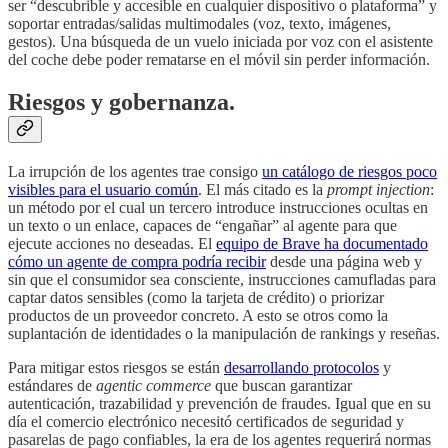
ser “descubrible y accesible en cualquier dispositivo o plataforma” y
soportar entradas/salidas multimodales (voz, texto, imágenes,
gestos). Una búsqueda de un vuelo iniciada por voz con el asistente
del coche debe poder rematarse en el móvil sin perder información.
Riesgos y gobernanza.
La irrupción de los agentes trae consigo
un catálogo de riesgos poco
visibles para el usuario común
. El más citado es la
prompt injection
:
un método por el cual un tercero introduce instrucciones ocultas en
un texto o un enlace, capaces de “engañar” al agente para que
ejecute acciones no deseadas. El
equipo de Brave ha documentado
cómo un agente de compra podría recibir
desde una página web y
sin que el consumidor sea consciente, instrucciones camufladas para
captar datos sensibles (como la tarjeta de crédito) o priorizar
productos de un proveedor concreto. A esto se otros como la
suplantación de identidades o la manipulación de rankings y reseñas.
Para mitigar estos riesgos se están
desarrollando protocolos
y
estándares de
agentic commerce
que buscan garantizar
autenticación, trazabilidad y prevención de fraudes. Igual que en su
día el comercio electrónico necesitó certificados de seguridad y
pasarelas de pago confiables, la era de los agentes requerirá normas