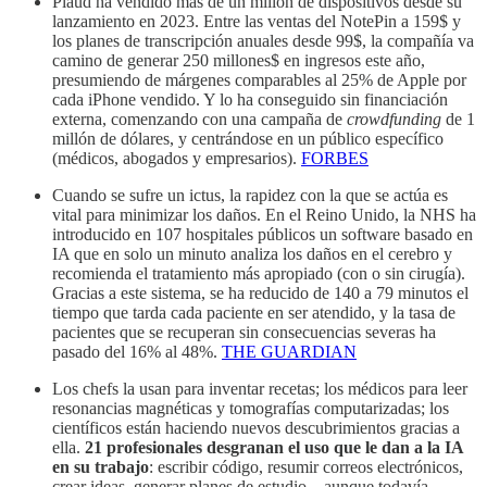
Plaud ha vendido más de un millón de dispositivos desde su
lanzamiento en 2023. Entre las ventas del NotePin a 159$ y
los planes de transcripción anuales desde 99$, la compañía va
camino de generar 250 millones$ en ingresos este año,
presumiendo de márgenes comparables al 25% de Apple por
cada iPhone vendido. Y lo ha conseguido sin financiación
externa, comenzando con una campaña de
crowdfunding
de 1
millón de dólares, y centrándose en un público específico
(médicos, abogados y empresarios).
FORBES
Cuando se sufre un ictus, la rapidez con la que se actúa es
vital para minimizar los daños. En el Reino Unido, la NHS ha
introducido en 107 hospitales públicos un software basado en
IA que en solo un minuto analiza los daños en el cerebro y
recomienda el tratamiento más apropiado (con o sin cirugía).
Gracias a este sistema, se ha reducido de 140 a 79 minutos el
tiempo que tarda cada paciente en ser atendido, y la tasa de
pacientes que se recuperan sin consecuencias severas ha
pasado del 16% al 48%.
THE GUARDIAN
Los chefs la usan para inventar recetas; los médicos para leer
resonancias magnéticas y tomografías computarizadas; los
científicos están haciendo nuevos descubrimientos gracias a
ella.
21 profesionales desgranan el uso que le dan a la IA
en su trabajo
: escribir código, resumir correos electrónicos,
crear ideas, generar planes de estudio... aunque todavía